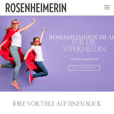
ROSENHEIMERIN IM A
FÜR DIE
SUPERHELDIN
einfach inspirierend
JETZT ABONNIEREN
IHRE VORTEILE AUF EINEN BLICK